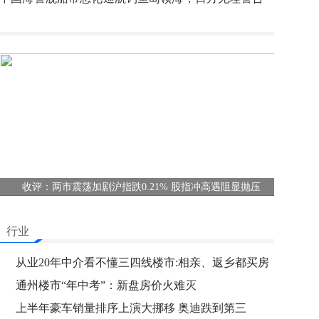
并持续
收评：两市震荡加剧沪指跌0.21% 股指冲高遇阻显抛压
行业
从业20年中介看不懂三四线楼市:相亲、返乡都买房
通州楼市“年中考”：新盘房价火难灭
上半年豪车销量排序上演大挪移 奥迪跌到第三