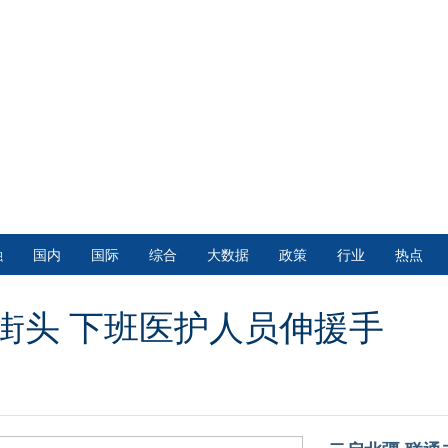
融
国内
国际
综合
大数据
政策
行业
热点
街头 下班医护人员伸援手