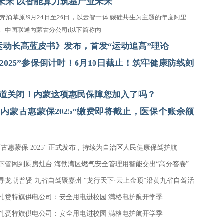
未来 以智能算力筑基产业未来
奔涌草原!9月24日至26日，以云智一体 碳硅共生为主题的年度阿里
。中国联通内蒙古分公司(以下简称内
运动长高蓝皮书》发布，首发“运动追高”理论
2025”参保倒计时！6月10日截止！筑牢健康防线刻
通道关闭！内蒙这项惠民保障您加入了吗？
内蒙古惠蒙保2025”缴费即将截止，医保个账余额
蒙古惠蒙保 2025” 正式发布，持续为自治区人民健康保驾护航
下管网到厨房灶台 海勃湾区燃气安全管理用智能交出“高分答卷”
寻龙朝普贤 九省自驾聚嘉州 “龙行天下·云上金顶”沿黄九省自驾活
扎赉特旗供电公司：安全用电进校园 满格电护航开学季
扎赉特旗供电公司：安全用电进校园 满格电护航开学季