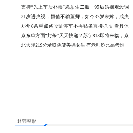
支持“先上车后补票”愿意生二胎，95后婚姻观念调
查结果出炉
21岁进央视，颜值不输董卿，如今37岁未嫁，成央
视第一美女
郑州8条重点路段乱停车不再贴条直接抓拍 看具体
位置
京东单方面“封杀”天天快递？苏宁818即将来临，京
东故意碰瓷是闹哪样？
北大降219分录取跳健美操女生 有老师称比高考难
赴韩整形