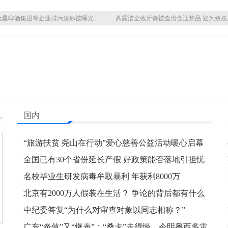
金星啤酒集团等企业排污超标被曝光
高露洁全效牙膏被查出含违禁品 疑为致癌
国内
>
“旅游扶贫 尧山在行动”爱心慈善公益活动暖心启幕
全国已有30个省份延长产假 好政策能否落地引担忧
名校毕业生研发病毒牟取暴利 年获利8000万
北京有2000万人假装在生活？ 争论的背后都有什么
中纪委答复“为什么对审查对象以同志相称？”
广东“炎值”又“爆表”：“桑卡”走得慢 今明粤西多雷