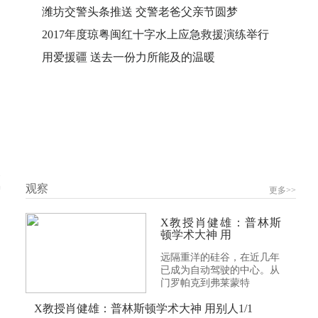
潍坊交警头条推送 交警老爸父亲节圆梦
2017年度琼粤闽红十字水上应急救援演练举行
用爱援疆 送去一份力所能及的温暖
>
观察
更多>>
X教授肖健雄：普林斯
顿学术大神 用
远隔重洋的硅谷，在近几年
已成为自动驾驶的中心。从
门罗帕克到弗莱蒙特
X教授肖健雄：普林斯顿学术大神 用别人1/1