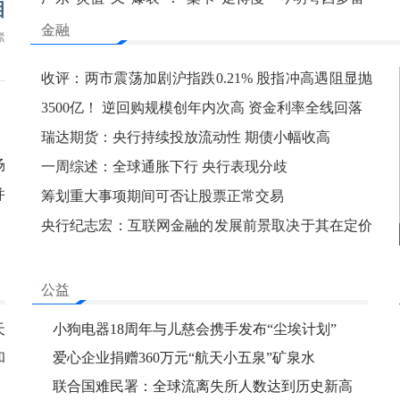
泪
金融
紧
收评：两市震荡加剧沪指跌0.21% 股指冲高遇阻显抛
压
3500亿！ 逆回购规模创年内次高 资金利率全线回落
瑞达期货：央行持续投放流动性 期债小幅收高
场
一周综述：全球通胀下行 央行表现分歧
并
筹划重大事项期间可否让股票正常交易
央行纪志宏：互联网金融的发展前景取决于其在定价
机制和
公益
天
小狗电器18周年与儿慈会携手发布“尘埃计划”
和
爱心企业捐赠360万元“航天小五泉”矿泉水
联合国难民署：全球流离失所人数达到历史新高