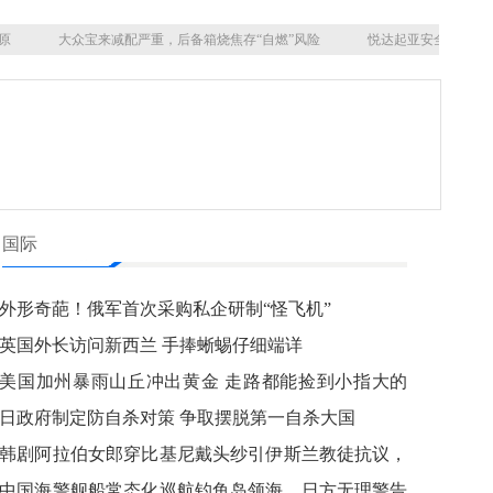
原
大众宝来减配严重，后备箱烧焦存“自燃”风险
悦达起亚安全气囊不
国际
外形奇葩！俄军首次采购私企研制“怪飞机”
英国外长访问新西兰 手捧蜥蜴仔细端详
美国加州暴雨山丘冲出黄金 走路都能捡到小指大的
金块
日政府制定防自杀对策 争取摆脱第一自杀大国
韩剧阿拉伯女郎穿比基尼戴头纱引伊斯兰教徒抗议，
制作方致歉
中国海警舰船常态化巡航钓鱼岛领海，日方无理警告