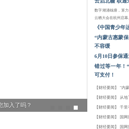
云启北疆 联通
数字潮涌钱塘，算力
云栖大会在杭州启幕
《中国青少年
“内蒙古惠蒙保
不容缓
6月10日参保
错过等一年！“
可支付！
【
财经要闻
】
“内
【
财经要闻
】
从地
您加入了吗？
【
财经要闻
】
千里
动圆满成功
【
财经要闻
】
国网
【
财经要闻
】
国网