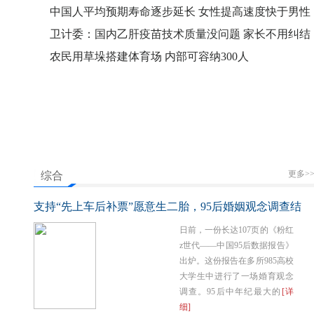
中国人平均预期寿命逐步延长 女性提高速度快于男性
卫计委：国内乙肝疫苗技术质量没问题 家长不用纠结
农民用草垛搭建体育场 内部可容纳300人
更多>
综合
支持“先上车后补票”愿意生二胎，95后婚姻观念调查结
果出炉
日前，一份长达107页的《粉红
z世代——中国95后数据报告》
出炉。这份报告在多所985高校
大学生中进行了一场婚育观念
调查。95后中年纪最大的
[详
细]