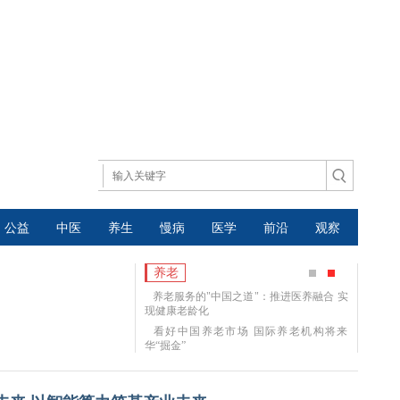
公益
中医
养生
慢病
医学
前沿
观察
养老
养老服务的"中国之道"：推进医养融合 实
现健康老龄化
看好中国养老市场 国际养老机构将来
华“掘金”