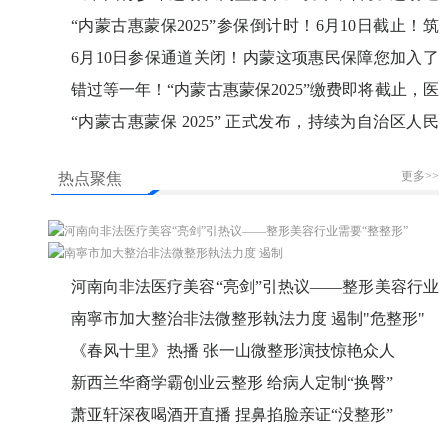
高”理论
“内蒙古惠蒙保2025”参保倒计时！6月10日截止！筑
牢健康防线刻不容缓
6月10日参保通道关闭！内蒙这项惠民保障您加入了
吗？
错过等一年！“内蒙古惠蒙保2025”缴费即将截止，医
保个账余额可支付！
“内蒙古惠蒙保 2025” 正式发布，持续为自治区人民
健康保驾护航
更多>>
热点聚焦
河南向非法医疗美容“亮剑”引热议——整形美容行业
需要“整整形”
南寧市加大整治非法微整形執法力度 遏制"危整形"
《春风十里》热播 张一山微整形演技惊艳众人
新西兰华裔学霸创业云整形 给病人定制“换臀”
萧亚轩深夜喝酒开直播 捏鼻掐脸亲证“没整形”