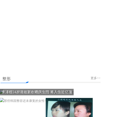
更多>>
整形
李泽楷24岁港姐新欢晒庆生照 将入住近亿顶
级豪宅