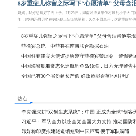
8岁重症儿弥留之际写下“心愿清单” 父母含
妈妈，我好想病好了去上学。7月25日，湖南湘潭县泉佳村胜利小学大门
帮他实现
闭，8岁的冯思贝坐在妈妈腿上怔怔地望着，久久不愿离开，这是重症的他
8岁重症儿弥留之际写下“心愿清单” 父母含泪帮他实现
菲律宾总统：中菲将在南海联合勘探石油
中国驻菲律宾大使馆提醒遵守菲律宾禁烟令，警惕赌
借贷
中国海警舰船常态化巡航钓鱼岛领海，日方无理警告
持续
全国已有30个省份延长产假 好政策能否落地引担忧
热点
李克强深耕“双创生态系统”：中国 正成为全球“创客
堂”
习近平：军队全力以赴全党全国大力支持 推动国防
军队改革向纵深发展
印媒称印度拟建隧道缩短到中国距离 便于军队调遣